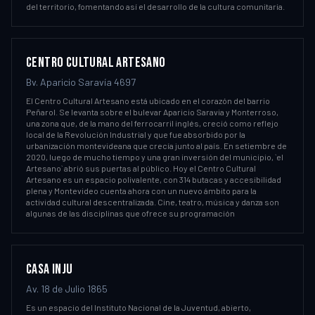
del territorio, fomentando así el desarrollo de la cultura comunitaria.
CENTRO CULTURAL ARTESANO
Bv. Aparicio Saravía 4697
El Centro Cultural Artesano está ubicado en el corazón del barrio
Peñarol. Se levanta sobre el bulevar Aparicio Saravia y Monterroso,
una zona que, de la mano del ferrocarril inglés, creció como reflejo
local de la Revolución Industrial y que fue absorbido por la
urbanización montevideana que crecía junto al país. En setiembre de
2020, luego de mucho tiempo y una gran inversión del municipio, `el
Artesano` abrió sus puertas al público. Hoy el Centro Cultural
Artesano es un espacio polivalente, con 314 butacas y accesibilidad
plena y Montevideo cuenta ahora con un nuevo ámbito para la
actividad cultural descentralizada. Cine, teatro, música y danza son
algunas de las disciplinas que ofrece su programación
CASA INJU
Av. 18 de Julio 1865
Es un espacio del Instituto Nacional de la Juventud, abierto,