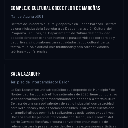
COMPLEJO CULTURAL CRECE FLOR DE MAROÑAS
Manuel Acuña 3061
Se trata de un centro cultural y deportivo en Flor de Maroñas. Se trata
de una iniciativa de la Secretaría de Descentralización Cultural del
Programa Esquinas, del Departamento de Cultura de Montevideo. El
espacio tiene dos canchas interiores para actividades corporales y
deportivas, cinco salones para actividad artístico cultural (danza,
teatro, música, plástica), sala multimedia y sala para actividades
teóricas y conferencias.
SALA LAZAROFF
1er. piso del Intercambiador Belloni
La Sala Lazaroff es un teatro público que depende del Municipio F de
Montevideo. Inaugurada el 11 de setiembre de 2020, tiene por objetivo
la descentralización y democratización del acceso a la oferta cultural.
Se trata de una sala polivalente y de estilo industrial, con capacidad
para 149 butacas y dos espacios accesibles. A su vez se cuenta con
un amplio hall que permite la realización de actividades expositivas.
Ubicada en el 1er piso del Intercambiador Belloni, en el corazón del
barrio Curva de Maroñas, procura convertirse en un espacio de
referencia para la presentación de diferentes expresiones artísticas