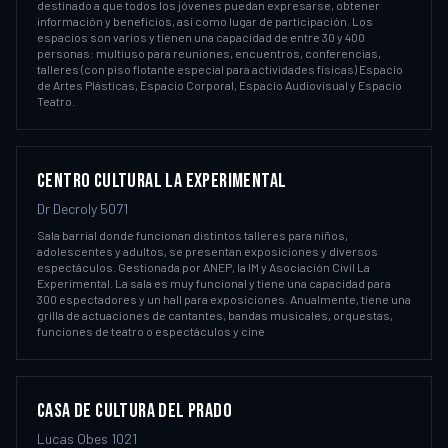
destinado a que todos los jóvenes puedan expresarse, obtener
información y beneficios, así como lugar de participación. Los
espacios son varios y tienen una capacidad de entre 30 y 400
personas: multiuso para reuniones, encuentros, conferencias,
talleres (con piso flotante especial para actividades físicas) Espacio
de Artes Plásticas, Espacio Corporal, Espacio Audiovisual y Espacio
Teatro.
CENTRO CULTURAL LA EXPERIMENTAL
Dr Decroly 5071
Sala barrial donde funcionan distintos talleres para niños,
adolescentes y adultos, se presentan exposiciones y diversos
espectáculos. Gestionada por ANEP, la IM y Asociación Civíl La
Experimental. La sala es muy funcional y tiene una capacidad para
300 espectadores y un hall para exposiciones. Anualmente, tiene una
grilla de actuaciones de cantantes, bandas musicales, orquestas,
funciones de teatro o espectáculos y cine
CASA DE CULTURA DEL PRADO
Lucas Obes 1021