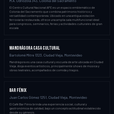
M.A. Odriozola 343, Colonia del Sacramento
El Centro Cultural Nacional AFE es un espacio emblemático de
Colonia del Sacramento que combina patrimonio histórico y
versatilidad contemporánea. Ubicado en una antigua estación
ferroviaria restaurada, ofrece una amplia sala multifuncional ideal
para congresos, seminarios, ferias y actividades culturales de gran
escala
MANDRÁGORA CASA CULTURAL
Bartolomé Mitre 1323, Ciudad Vieja, Montevideo
Mandrágora es una casa cultural y escuela de arte ubicada en Ciudad
Vieja. Aloja eventos artísticos, principalmente shows de música y
obras teatrales, acompañados de comida y tragos.
BAR FÉNIX
Juan Carlos Gómez 1251, Ciudad Vieja, Montevideo
El Café Bar Fénix brinda una experiencia social, cultural y
gastronómica de calidad, bajo un concepto actitudinal establecido
desde su génesis.