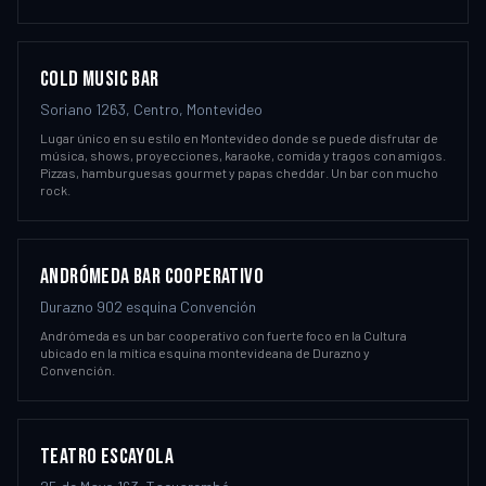
COLD MUSIC BAR
Soriano 1263, Centro, Montevideo
Lugar único en su estilo en Montevideo donde se puede disfrutar de
música, shows, proyecciones, karaoke, comida y tragos con amigos.
Pizzas, hamburguesas gourmet y papas cheddar. Un bar con mucho
rock.
ANDRÓMEDA BAR COOPERATIVO
Durazno 902 esquina Convención
Andrómeda es un bar cooperativo con fuerte foco en la Cultura
ubicado en la mítica esquina montevideana de Durazno y
Convención.
TEATRO ESCAYOLA