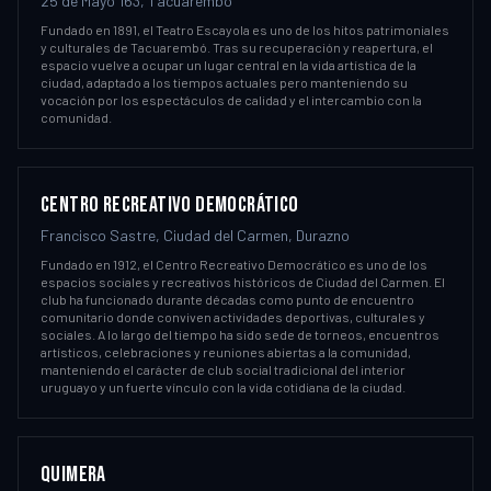
25 de Mayo 163, Tacuarembó
Fundado en 1891, el Teatro Escayola es uno de los hitos patrimoniales
y culturales de Tacuarembó. Tras su recuperación y reapertura, el
espacio vuelve a ocupar un lugar central en la vida artística de la
ciudad, adaptado a los tiempos actuales pero manteniendo su
vocación por los espectáculos de calidad y el intercambio con la
comunidad.
CENTRO RECREATIVO DEMOCRÁTICO
Francisco Sastre, Ciudad del Carmen, Durazno
Fundado en 1912, el Centro Recreativo Democrático es uno de los
espacios sociales y recreativos históricos de Ciudad del Carmen. El
club ha funcionado durante décadas como punto de encuentro
comunitario donde conviven actividades deportivas, culturales y
sociales. A lo largo del tiempo ha sido sede de torneos, encuentros
artísticos, celebraciones y reuniones abiertas a la comunidad,
manteniendo el carácter de club social tradicional del interior
uruguayo y un fuerte vínculo con la vida cotidiana de la ciudad.
QUIMERA