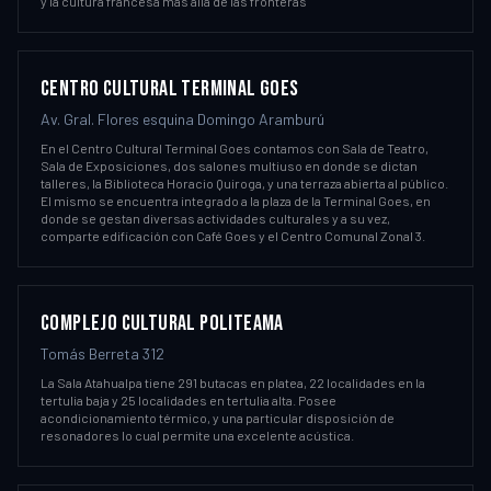
y la cultura francesa más allá de las fronteras
CENTRO CULTURAL TERMINAL GOES
Av. Gral. Flores esquina Domingo Aramburú
En el Centro Cultural Terminal Goes contamos con Sala de Teatro,
Sala de Exposiciones, dos salones multiuso en donde se dictan
talleres, la Biblioteca Horacio Quiroga, y una terraza abierta al público.
El mismo se encuentra integrado a la plaza de la Terminal Goes, en
donde se gestan diversas actividades culturales y a su vez,
comparte edificación con Café Goes y el Centro Comunal Zonal 3.
COMPLEJO CULTURAL POLITEAMA
Tomás Berreta 312
La Sala Atahualpa tiene 291 butacas en platea, 22 localidades en la
tertulia baja y 25 localidades en tertulia alta. Posee
acondicionamiento térmico, y una particular disposición de
resonadores lo cual permite una excelente acústica.