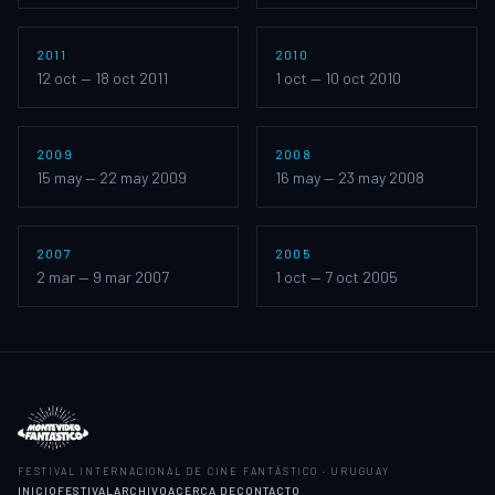
2011
2010
Montevideo Fantástico
Montevideo Fantástico
12 oct — 18 oct 2011
1 oct — 10 oct 2010
IV
(
2009
)
III
(
2008
)
2009
2008
Montevideo Fantástico
Montevideo Fantástico
15 may — 22 may 2009
16 may — 23 may 2008
II
(
2007
)
I
(
2005
)
2007
2005
2 mar — 9 mar 2007
1 oct — 7 oct 2005
FESTIVAL INTERNACIONAL DE CINE FANTÁSTICO · URUGUAY
INICIO
FESTIVAL
ARCHIVO
ACERCA DE
CONTACTO