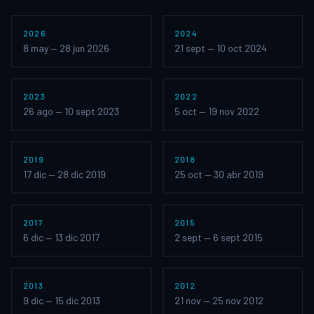
2026
2024
Montevideo Fantástico
EN CURSO
Montevideo Fantástico
8 may — 28 jun 2026
21 sept — 10 oct 2024
XIV
(
2023
)
XIII
(
2022
)
2023
2022
Montevideo Fantástico
Montevideo Fantástico
26 ago — 10 sept 2023
5 oct — 19 nov 2022
XII
(
2019
)
XI
(
2018
)
2019
2018
Montevideo Fantástico
Montevideo Fantástico
17 dic — 28 dic 2019
25 oct — 30 abr 2019
X
(
2017
)
IX
(
2015
)
2017
2015
Montevideo Fantástico
Montevideo Fantástico
6 dic — 13 dic 2017
2 sept — 6 sept 2015
VIII
(
2013
)
VII
(
2012
)
2013
2012
Montevideo Fantástico
Montevideo Fantástico
9 dic — 15 dic 2013
21 nov — 25 nov 2012
VI
(
2011
)
V
(
2010
)