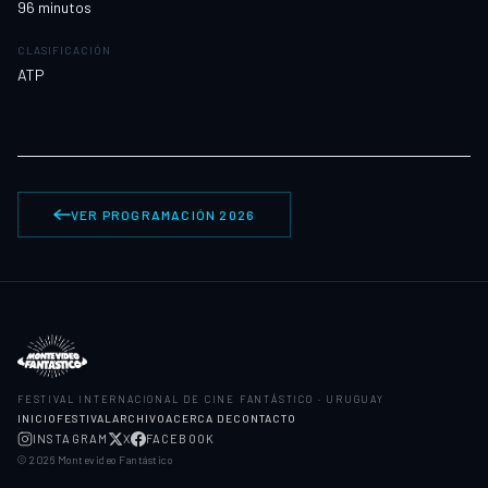
96
minutos
CLASIFICACIÓN
ATP
VER PROGRAMACIÓN 2026
FESTIVAL INTERNACIONAL DE CINE FANTÁSTICO · URUGUAY
INICIO
FESTIVAL
ARCHIVO
ACERCA DE
CONTACTO
INSTAGRAM
X
FACEBOOK
©
2026
Montevideo Fantástico