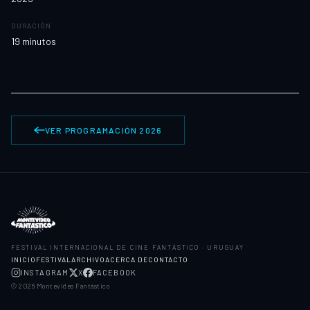
DURACIÓN
19
minutos
VER PROGRAMACIÓN 2026
FESTIVAL INTERNACIONAL DE CINE FANTÁSTICO · URUGUAY
INICIO
FESTIVAL
ARCHIVO
ACERCA DE
CONTACTO
INSTAGRAM
X
FACEBOOK
©
2026
Montevideo Fantástico