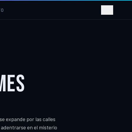
TO
ES
MES
e expande por las calles
adentrarse en el misterio