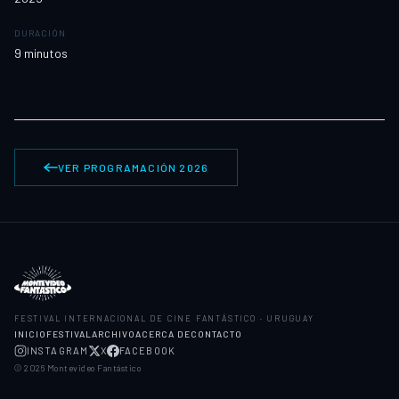
DURACIÓN
9
minutos
VER PROGRAMACIÓN 2026
FESTIVAL INTERNACIONAL DE CINE FANTÁSTICO · URUGUAY
INICIO
FESTIVAL
ARCHIVO
ACERCA DE
CONTACTO
INSTAGRAM
X
FACEBOOK
©
2026
Montevideo Fantástico