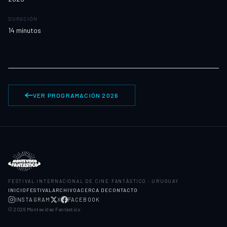
DURACIÓN
14
minutos
VER PROGRAMACIÓN 2026
FESTIVAL INTERNACIONAL DE CINE FANTÁSTICO · URUGUAY
INICIO
FESTIVAL
ARCHIVO
ACERCA DE
CONTACTO
INSTAGRAM
X
FACEBOOK
©
2026
Montevideo Fantástico