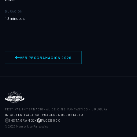
DURACIÓN
10
minutos
VER PROGRAMACIÓN 2026
FESTIVAL INTERNACIONAL DE CINE FANTÁSTICO · URUGUAY
INICIO
FESTIVAL
ARCHIVO
ACERCA DE
CONTACTO
INSTAGRAM
X
FACEBOOK
©
2026
Montevideo Fantástico