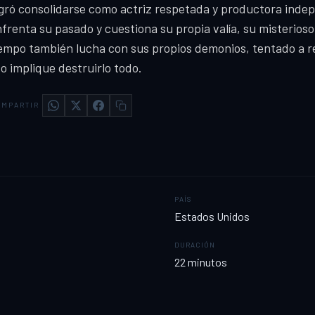
gró consolidarse como actriz respetada y productora inde
frenta su pasado y cuestiona su propia valía, su misterios
empo también lucha con sus propios demonios, tentado a re
o implique destruirlo todo.
MPARTIR
PAÍS
Estados Unidos
DURACIÓN
22
minutos