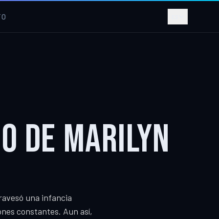
TO
ES
O DE MARILYN
ravesó una infancia
ones constantes. Aun así,