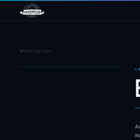
EDICIÓN 2026
C
An
ma