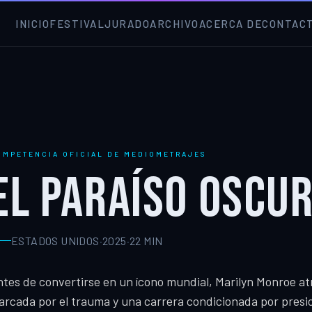
INICIO
FESTIVAL
JURADO
ARCHIVO
ACERCA DE
CONTAC
OMPETENCIA OFICIAL DE MEDIOMETRAJES
EL PARAÍSO OSCUR
ESTADOS UNIDOS
·
2025
·
22
MIN
tes de convertirse en un ícono mundial, Marilyn Monroe at
rcada por el trauma y una carrera condicionada por presi