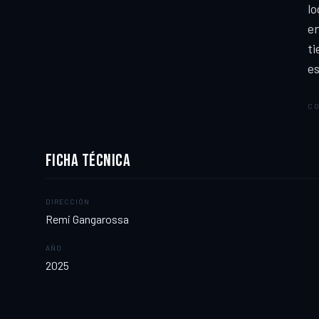
lo
en
ti
es
CO
FICHA TÉCNICA
DIRECCIÓN
Remi Gangarossa
AÑO
2025