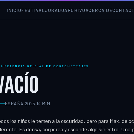
INICIO
FESTIVAL
JURADO
ARCHIVO
ACERCA DE
CONTAC
OMPETENCIA OFICIAL DE CORTOMETRAJES
VACÍO
ESPAÑA
·
2025
·
14
MIN
dos los niños le temen a la oscuridad, pero para Max, de o
ferente. Es densa, corpórea y esconde algo siniestro. Una 