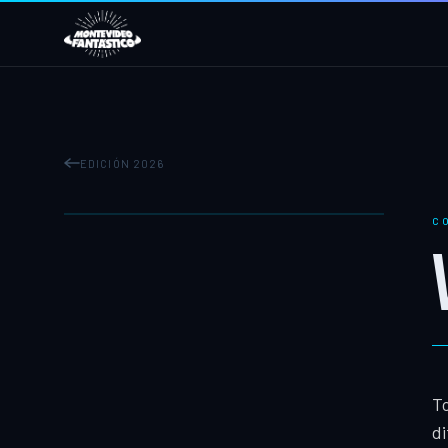
EDICIÓN 2026
C
To
di