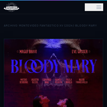
ES
ARCHIVO
/
MONTEVIDEO FANTÁSTICO XV (2024)
/
BLOODY MARY