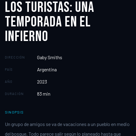
LOS TURISTAS: UNA
TEMPORADA EN EL
INFIERNO
Gaby Smiths
DIRECCIÓN
Argentina
PAÍS
2023
AÑO
83
min
DURACIÓN
SINOPSIS
Un grupo de amigos se va de vacaciones a un pueblo en medio
del bosque. Todo parece salir según lo planeado hasta que