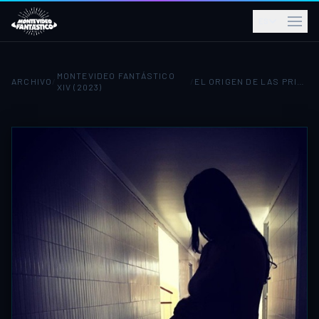
ES
MONTEVIDEO FANTÁSTICO
ARCHIVO
/
/
EL ORIGEN DE LAS PRINCESAS
XIV (2023)