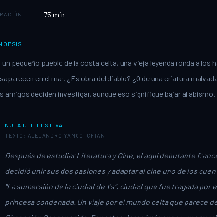
75
min
RACIÓN
NOPSIS
 un pequeño pueblo de la costa celta, una vieja leyenda ronda a los 
saparecen en el mar. ¿Es obra del diablo? ¿O de una criatura malva
s amigos deciden investigar, aunque eso signifique bajar al abismo.
NOTA DEL FESTIVAL
TEXTO: ALEJANDRO YAMGOTCHIAN
Después de estudiar Literatura y Cine, el aquí debutante fran
decidió unir sus dos pasiones y adaptar al cine uno de los cue
"La sumersión de la ciudad de Ys", ciudad que fue tragada por 
princesa condenada. Un viaje por el mundo celta que parece de