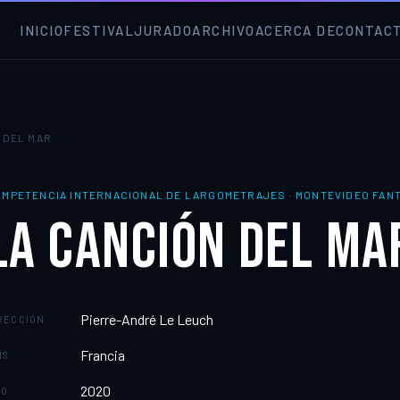
INICIO
FESTIVAL
JURADO
ARCHIVO
ACERCA DE
CONTAC
 DEL MAR
OMPETENCIA INTERNACIONAL DE LARGOMETRAJES
·
MONTEVIDEO FANTÁ
LA CANCIÓN DEL MA
Pierre-André Le Leuch
RECCIÓN
Francia
ÍS
2020
ÑO