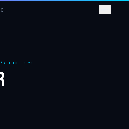
TO
ES
STICO XIII (2022)
R