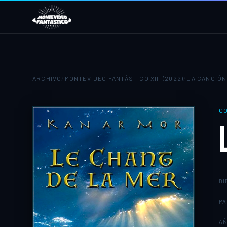
ARCHIVO
/
MONTEVIDEO FANTÁSTICO XIII (2022)
/
LA CANCIÓN
C
DI
PA
A