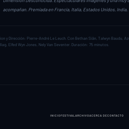
Dimensión Desconocida. Espectaculares imágenes y una muy 
acompañan. Premiada en Francia, Italia, Estados Unidos, India, 
ion y Dirección: Pierre-André Le Leuch. Con Bethan Siân, Talwyn Baudu, A
llag, Elfed Wyn Jones, Nely Van Seventer. Duración: 75 minutos.
INICIO
FESTIVAL
ARCHIVO
ACERCA DE
CONTACTO