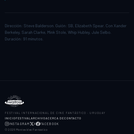
Dirección: Steve Balderson. Guión: SB, Elizabeth Spear. Con Xander
Berkeley, Sarah Clarke, Mink Stole, Whip Hubley, Jule Selbo.
Duración: 91 minutos.
FESTIVAL INTERNACIONAL DE CINE FANTÁSTICO · URUGUAY
INICIO
FESTIVAL
ARCHIVO
ACERCA DE
CONTACTO
INSTAGRAM
X
FACEBOOK
©
2026
Montevideo Fantástico