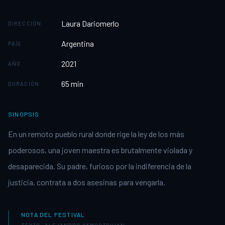
Laura Dariomerlo
DIRECCIÓN
Argentina
PAÍS
2021
AÑO
65
min
DURACIÓN
SINOPSIS
En un remoto pueblo rural donde rige la ley de los más
poderosos, una joven maestra es brutalmente violada y
desaparecida. Su padre, furioso por la indiferencia de la
justicia, contrata a dos asesinas para vengarla.
NOTA DEL FESTIVAL