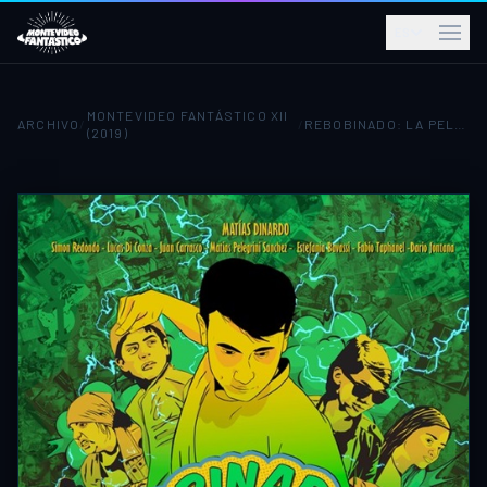
ES
MONTEVIDEO FANTÁSTICO XII
ARCHIVO
/
/
REBOBINADO: LA PELÍCULA
(2019)